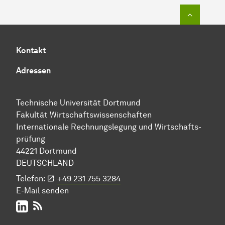
Zum Seit
Kontakt
Adressen
Technische Uni­ver­si­tät Dort­mund
Fakultät Wirtschafts­wissen­schaften
Internationale
Rech­nungs­legung
und
Wirt­schafts­
prüfung
44221 Dort­mund
DEUTSCHLAND
Telefon:
+49 231 755 3284
E-Mail senden
LinkedIn
RSS-Feed