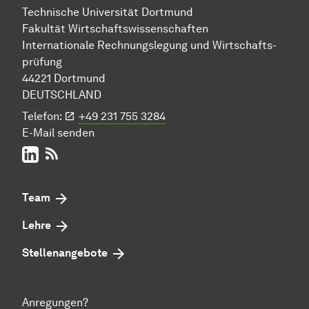
Technische Uni­ver­si­tät Dort­mund
Fakultät Wirtschafts­wissen­schaften
Internationale
Rech­nungs­legung
und
Wirt­schafts­
prüfung
44221 Dort­mund
DEUTSCHLAND
Telefon:
+49 231 755 3284
E-Mail senden
LinkedIn
RSS-Feed
Team
Lehre
Stellenangebote
Anregungen?